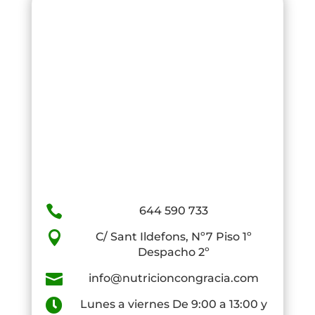

644 590 733

C/ Sant Ildefons, Nº7 Piso 1º
Despacho 2º

info@nutricioncongracia.com

Lunes a viernes De 9:00 a 13:00 y